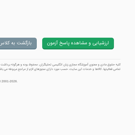
كلیه حقوق مادی و معنوی آموزشگاه مجازی زبان انگلیسی تحلیلگران، محفوظ بوده و هرگونه برداشت و ب
تمامی فعالیتها، کالاها و خدمات این سایت، حسب مورد دارای مجوزهای لازم از مراجع مربوطه می باش
ed 2001-2026.
آموزشگاه مجازی زبان انگلیسی تحلیلگران
|
ارزشیابی و آزمون
| موسس و مدیر مسئول :
׀ TahlilGaran ׀ علیرضا معتمد