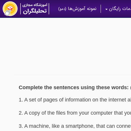
ات رایگان
نمونه آموزش‌ها
(دمو)
Complete the sentences using these words:
(
1. A set of pages of information on the internet a
2. A copy of the files from your computer that yo
3. A machine, like a smartphone, that can connec