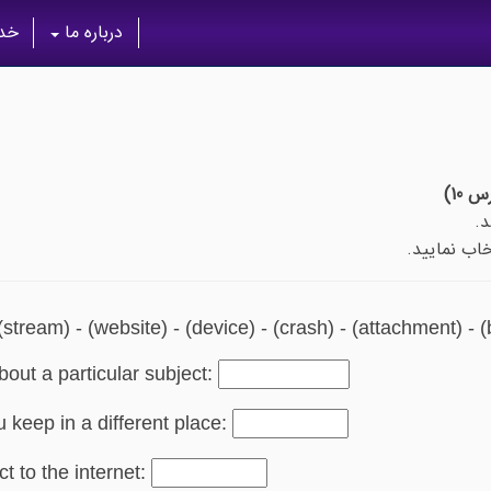
درباره ما
خدم
10)
اب نمایید.
stream) - (website) - (device) - (crash) - (attachment) - 
bout a particular subject:
u keep in a different place:
t to the internet: