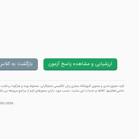
كلیه حقوق مادی و معنوی آموزشگاه مجازی زبان انگلیسی تحلیلگران، محفوظ بوده و هرگونه برداشت و ب
تمامی فعالیتها، کالاها و خدمات این سایت، حسب مورد دارای مجوزهای لازم از مراجع مربوطه می باش
2001-2026.
آموزشگاه مجازی زبان انگلیسی تحلیلگران
|
ارزشیابی و آزمون
| موسس و مدیر مسئول :
׀ TahlilGaran ׀ علیرضا معتمد