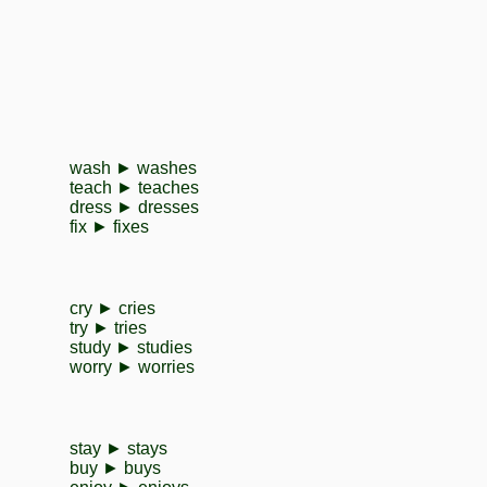
wash ► washes
teach ► teaches
dress ► dresses
fix ► fixes
cry ► cries
try ► tries
study ► studies
worry ► worries
stay ► stays
buy ► buys