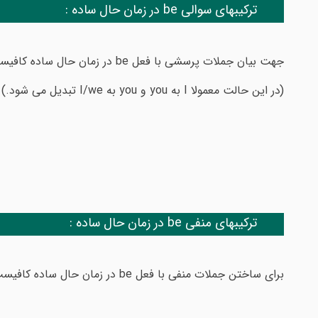
ترکیبهای سوالی be در زمان حال ساده :
جهت بیان جملات پرسشی با فعل be در زمان حال ساده کافیست جای فعل be و فاعل را با هم عوض نماییم.
(در این حالت معمولا I به you و you به I/we تبدیل می شود.) مثال :
ترکیبهای منفی be در زمان حال ساده :
برای ساختن جملات منفی با فعل be در زمان حال ساده کافیست واژه not را به فعل be اضافه نماییم. مثال: