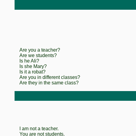
Are you a teacher?
Are we students?
Is he Ali?
Is she Mary?
Is it a robat?
Are you in different classes?
Are they in the same class?
I am not a teacher.
You are not students.