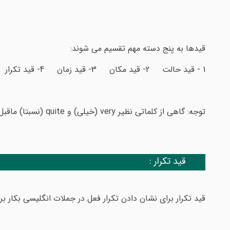
قیدها به پنج دسته مهم تقسیم می شوند:
1 - قید حالت 2- قید مکان 3- قید زمان 4- قید تکرار 5- قید مقدار
توجه: گاهی از کلماتی نظیر very (خیلی) و quite (نسبتا) ماقبل قید حالت استفاده می شود. مثال:
قید تکرار :
قید تکرار برای نشان دادن تکرار فعل در جملات انگلیسی بکار برد