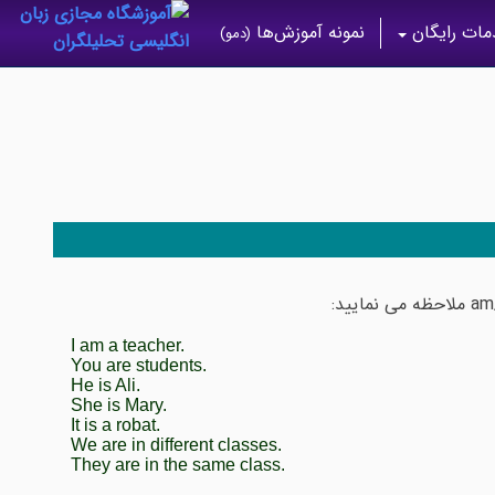
ات رایگان
نمونه آموزش‌ها
(دمو)
I am a teacher.
You are students.
He is Ali.
She is Mary.
It is a robat.
We are in different classes.
They are in the same class.