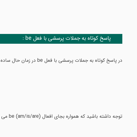
پاسخ کوتاه به جملات پرسشی با فعل be :
در پاسخ کوتاه به جملات پرسشی با فعل be در زمان حال ساده می توان از ترکیبهای زیر استفاده نمود:
توجه داشته باشید که همواره بجای افعال (be (am/is/are می توان از مخفف آن استفاده نمود: