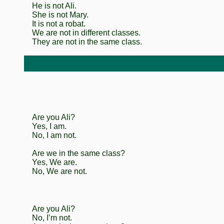
He is not Ali.
She is not Mary.
It is not a robat.
We are not in different classes.
They are not in the same class.
Are you Ali?
Yes, I am.
No, I am not.
Are we in the same class?
Yes, We are.
No, We are not.
Are you Ali?
No, I’m not.