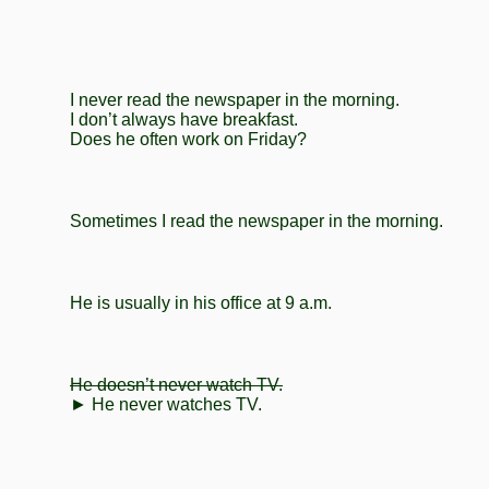
I never read the newspaper in the morning.
I don’t always have breakfast.
Does he often work on Friday?
Sometimes I read the newspaper in the morning.
He is usually in his office at 9 a.m.
He doesn’t never watch TV.
► He never watches TV.