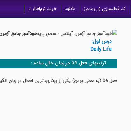
کد فعالسازی
دانلود
خرید نرم‌افزار
(در ویندوز)
خودآموز جامع آزمون
درس اول:
Daily Life
ترکیبهای فعل be در زمان حال ساده :
فعل be (به معنی بودن) یکی از پرکاربردترین افعال در زبان انگیسی می باشد. در این درس زمان حال ساده این فعل را بصورت am/is/are ملاحظه می نمایید: