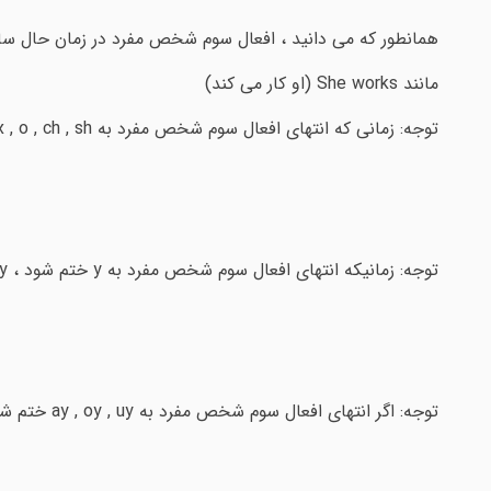
همانطور که می دانید ، افعال سوم شخص مفرد در زمان حال ساده با اضافه شدن s (و یا es) به
مانند She works (او کار می کند)
توجه: زمانی که انتهای افعال سوم شخص مفرد به s , x , o , ch , sh ختم شود ، به انتهای آن es اضافه می گردد. مثال:
توجه: زمانیکه انتهای افعال سوم شخص مفرد به y ختم شود ، y حذف گشته و بجای آن ies به انتهای فعل اضافه می شود. مثال :
توجه: اگر انتهای افعال سوم شخص مفرد به ay , oy , uy ختم شود ، هنگام اضافه شدن s، بی تغییر می مانند. مثال :