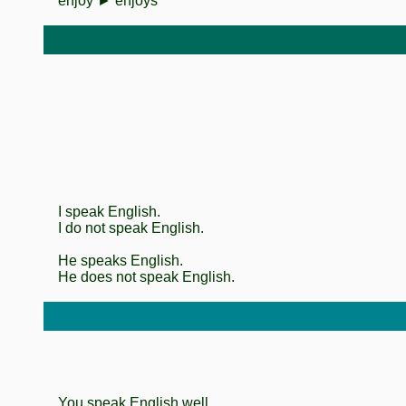
enjoy ► enjoys
I speak English.
I do not speak English.
He speaks English.
He does not speak English.
You speak English well.