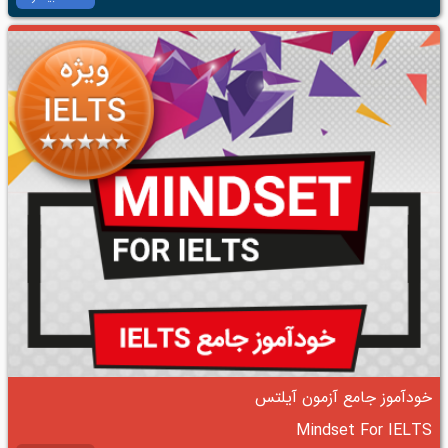
خودآموز جامع آزمون آیلتس
Mindset For IELTS