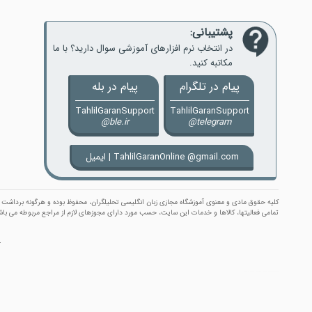
پشتیبانی:
در انتخاب نرم افزارهای آموزشی سوال دارید؟ با ما
مکاتبه کنید.
پیام ‌در ‌تلگرام
پیام ‌در ‌بله
TahlilGaranSupport
TahlilGaranSupport
@ble.ir
@telegram
ایمیل | TahlilGaranOnline @gmail.com
كلیه حقوق مادی و معنوی آموزشگاه مجازی زبان انگلیسی تحلیلگران، محفوظ بوده و هرگونه برداشت و ب
تمامی فعالیتها، کالاها و خدمات این سایت، حسب مورد دارای مجوزهای لازم از مراجع مربوطه می باش
.
آموزشگاه مجازی زبان انگلیسی تحلیلگران
|
دانلود رایگان دموی نرم افزارهای آموزشی
| موسس و مدیر مسئول :
׀ TahlilGaran ׀ علیرضا معتمد