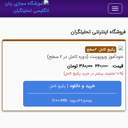
Toggle
navigation
فروشگاه اینترنتی تحلیلگران
پکیج کامل: 2سطح
خودآموز ویوپوینت (دوره کامل در 2 سطح)
قیمت:
440,000
380,000 تومان
[10% تخفیف بیشتر در خرید پکیج کامل]
خرید و دانلود
|
پکیج کامل
ویندوز+اندروید |7800MB|