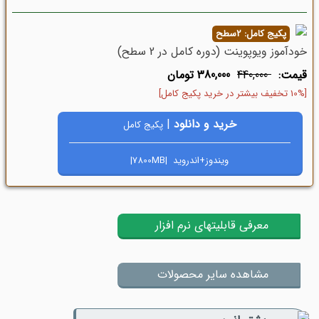
پکیج کامل: 2سطح
خودآموز ویوپوینت (دوره کامل در 2 سطح)
قیمت:
440,000
380,000 تومان
[10% تخفیف بیشتر در خرید پکیج کامل]
خرید و دانلود
|
پکیج کامل
ویندوز+اندروید |7800MB|
معرفی قابلیتهای نرم افزار
مشاهده سایر محصولات