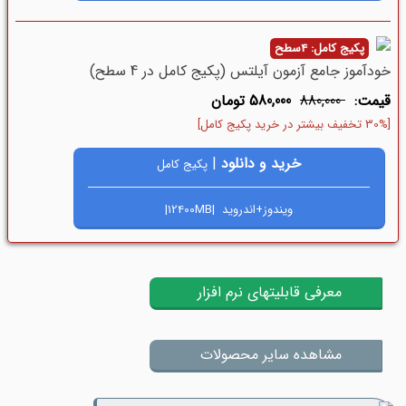
پکیج کامل: 4سطح
خودآموز جامع آزمون آیلتس (پکیج کامل در 4 سطح)
قیمت:
880,000
580,000 تومان
[30% تخفیف بیشتر در خرید پکیج کامل]
خرید و دانلود
|
پکیج کامل
ویندوز+اندروید |12400MB|
معرفی قابلیتهای نرم افزار
مشاهده سایر محصولات