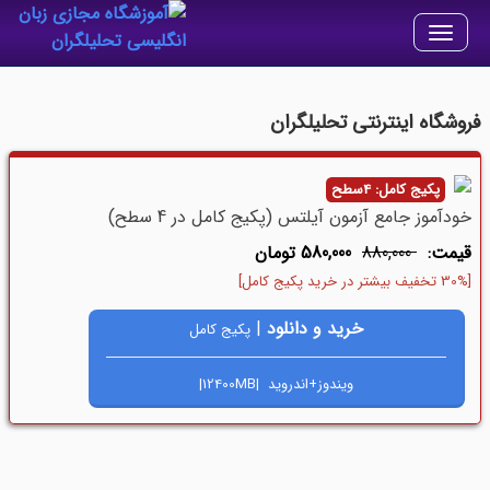
Toggle
navigation
فروشگاه اینترنتی تحلیلگران
پکیج کامل: 4سطح
خودآموز جامع آزمون آیلتس (پکیج کامل در 4 سطح)
قیمت:
880,000
580,000 تومان
[30% تخفیف بیشتر در خرید پکیج کامل]
خرید و دانلود
|
پکیج کامل
ویندوز+اندروید |12400MB|