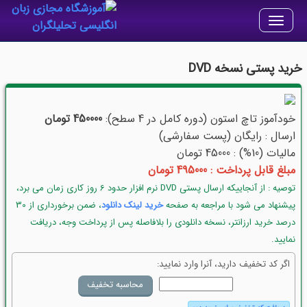
Toggle
navigation
خرید پستی نسخه DVD
خودآموز تاچ استون (دوره کامل در 4 سطح):
450000 تومان
ارسال : رایگان (پست سفارشی)
مالیات (10%) : 45000 تومان
مبلغ قابل پرداخت : 495000 تومان
توصیه : از آنجاییکه ارسال پستی DVD نرم افزار حدود 6 روز کاری زمان می برد،
پیشنهاد می شود با مراجعه به صفحه
خرید لینک دانلود
، ضمن برخورداری از 30
درصد خرید ارزانتر، نسخه دانلودی را بلافاصله پس از پرداخت وجه، دریافت
نمایید.
اگر کد تخفیف دارید، آنرا وارد نمایید: