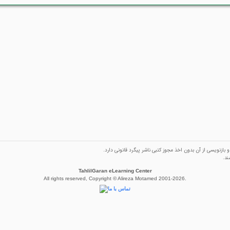
ازنویسی از آن بدون اخذ مجوز كتبی ناشر پیگرد قانونی دارد.
ند.
TahlilGaran eLearning Center
All rights reserved, Copyright © Alireza Motamed 2001-2026.