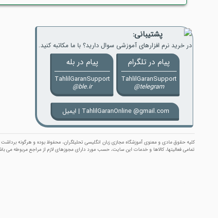
پشتیبانی:
در خرید نرم افزارهای آموزشی سوال دارید؟ با ما مکاتبه کنید.
پیام ‌در ‌تلگرام
پیام ‌در ‌بله
TahlilGaranSupport
TahlilGaranSupport
@ble.ir
@telegram
ایمیل | TahlilGaranOnline @gmail.com
كلیه حقوق مادی و معنوی آموزشگاه مجازی زبان انگلیسی تحلیلگران، محفوظ بوده و هرگونه برداشت و ب
تمامی فعالیتها، کالاها و خدمات این سایت، حسب مورد دارای مجوزهای لازم از مراجع مربوطه می باش
آموزشگاه مجازی زبان انگلیسی تحلیلگران
|
خرید اینترنتی اپ
| موسس و مدیر مسئول :
׀ TahlilGaran ׀ علیرضا معتمد